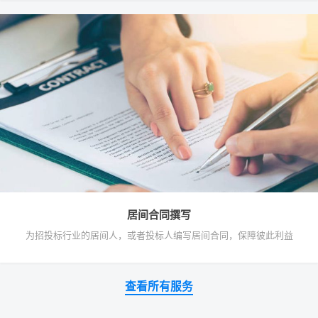
居间合同撰写
为招投标行业的居间人，或者投标人编写居间合同，保障彼此利益
查看所有服务