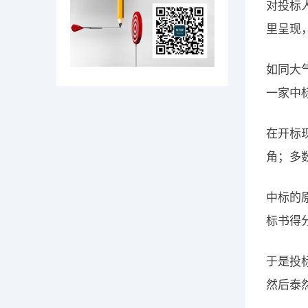
对投标
里呈现
如同大
一家中
在开标
角；多
中标的
标书得
于是投
然后泰