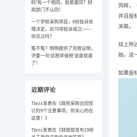
码”有一个相同，就是雷同？财
同样，
政部门不认同！
并且投
一个学校采购项目，6份投诉处
关联。
理决定，近70项投诉成立——
你见过吗？
综上所
冤不冤？明明提供了完税证明，
始。这
评委一句‘此税非彼税’说废就废
了！
如果投
近期评论
Tbrzx
发表在《
政府采购合同签
订的9个注意事项，你关心的在
这里！
》
Tbrzx
发表在《
财政部发布19则