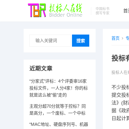
中国标书
首
撰写专家
首页
搜索
投标
近期文章
投标人在
“分家式”评标：4个评委审16家
不少投
投标文件，一人分4家！你的标
就是这么被”偷”走的
提交投
法》(
主观分超70分就等于控标？同
据《政
是高分，一个废标、一个中标
日起计
“MAC地址、硬盘序列号、机器