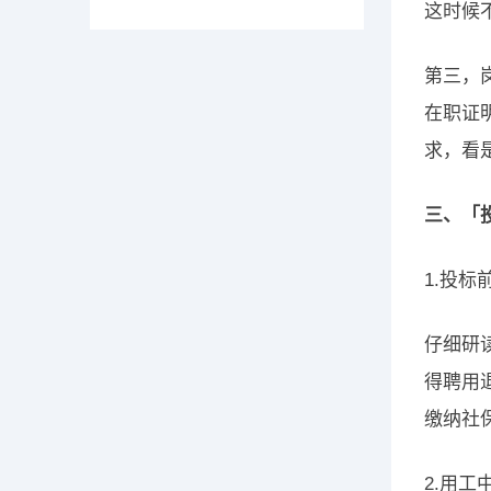
这时候
第三，
在职证
求，看
三、「
1.投
仔细研
得聘用
缴纳社
2.用