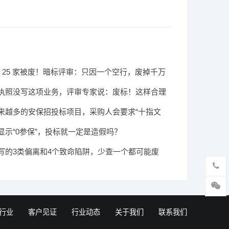
标 25 家被废！暗标评审：只因一个空行，废掉千万
执照没写这项业务，评审专家说：废标！这样合理
来越多的安保招投标项目，采购人会要求“十指文
显示“0参保”，投标就一定是造假吗？
写的3类偏离和4个致命陷阱，少查一个都可能废
行业
客户见证
行业动态
关于我们
联系我们