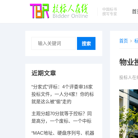
中国标书
首
撰写专家
首页
搜索
物业
近期文章
投标人在
“分家式”评标：4个评委审16家
投标文件，一人分4家！你的标
就是这么被”偷”走的
主观分超70分就等于控标？同
是高分，一个废标、一个中标
“MAC地址、硬盘序列号、机器