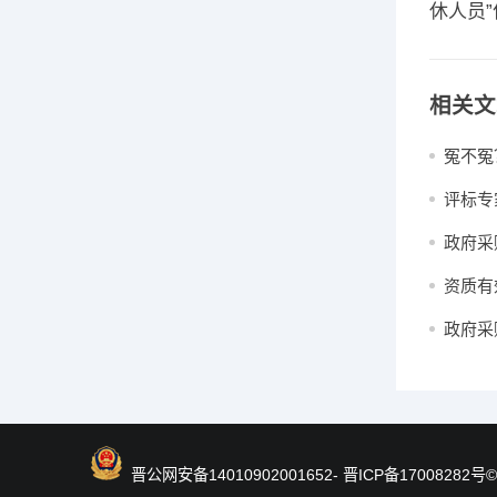
休人员
相关文
冤不冤
废了！
评标专
—— 
政府采
可以吗
资质有
反处置
政府采
晋公网安备14010902001652
- 晋ICP备17008282号
©