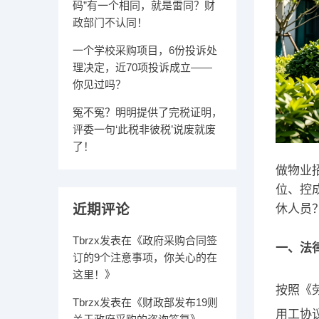
码”有一个相同，就是雷同？财
政部门不认同！
一个学校采购项目，6份投诉处
理决定，近70项投诉成立——
你见过吗？
冤不冤？明明提供了完税证明，
评委一句‘此税非彼税’说废就废
了！
做物业
位、控
近期评论
休人员
Tbrzx
发表在《
政府采购合同签
一、法
订的9个注意事项，你关心的在
这里！
》
按照《
Tbrzx
发表在《
财政部发布19则
用工协