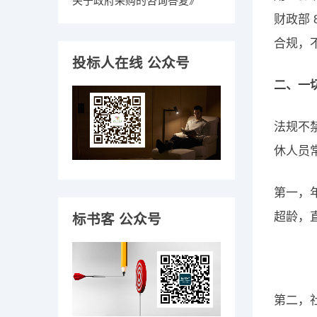
关于政府采购的咨询答复
》
财政部
合规，
投标人在线 公众号
二、一
法规不
休人员
第一，
超龄，
标书客 公众号
第二，