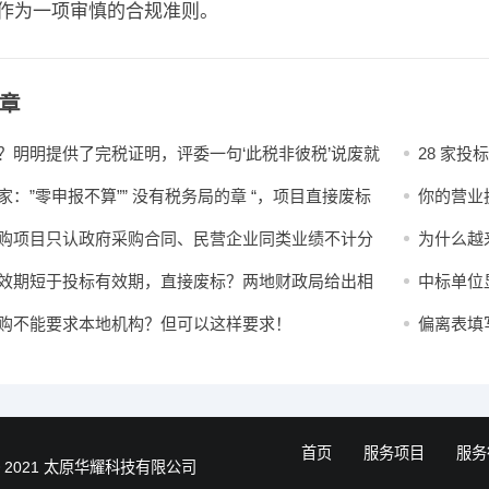
”作为一项审慎的合规准则。
章
？明明提供了完税证明，评委一句‘此税非彼税’说废就
28 家投
项目
家：”零申报不算”” 没有税务局的章 “，项目直接废标
你的营业
到底判对了吗？
么？
购项目只认政府采购合同、民营企业同类业绩不计分
为什么越
？
档”？
效期短于投标有效期，直接废标？两地财政局给出相
中标单位
结果
购不能要求本地机构？但可以这样要求！
偏离表填
标！
首页
服务项目
服务
 2021
太原华耀科技有限公司